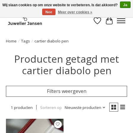
Wij slaan cookies op om onze website te verbeteren. Is dat akkoord?
Ja
Nee
Meer over cookies »
Verlanglijst
Winkelwa
Home
/
Tags
/
cartier diabolo pen
Producten getagd met
cartier diabolo pen
Filters weergeven
1 producten
Sorteren op
Nieuwste producten