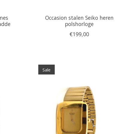
ames
Occasion stalen Seiko heren
adde
polshorloge
€199,00
Sale