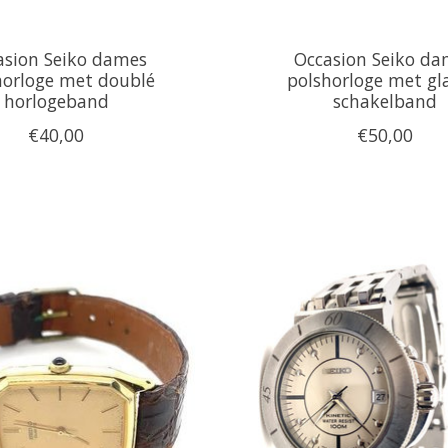
asion Seiko dames
Occasion Seiko d
horloge met doublé
polshorloge met gl
horlogeband
schakelband
€40,00
€50,00