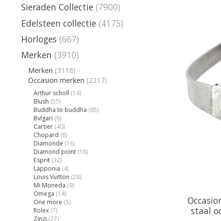
Sieraden Collectie
(7900)
Edelsteen collectie
(4175)
Horloges
(667)
Merken
(3910)
Merken
(3118)
Occasion merken
(2217)
Arthur scholl
(14)
Blush
(55)
Buddha to buddha
(65)
Bvlgari
(8)
Cartier
(40)
Chopard
(8)
Diamonde
(16)
Diamond point
(18)
Esprit
(32)
Lapponia
(4)
Louis Vuitton
(28)
Mi Moneda
(9)
Omega
(14)
Occasio
One more
(5)
staal o
Rolex
(7)
Zinzi
(27)