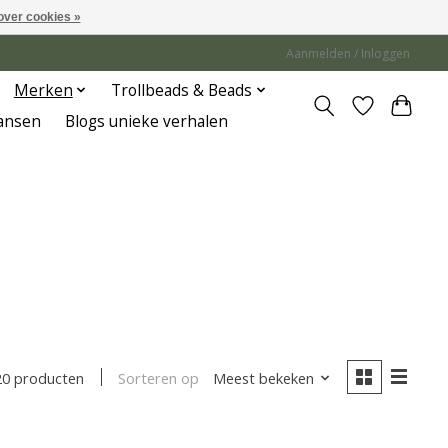
over cookies »
Aanmelden / Inloggen
Merken
Trollbeads & Beads
Jansen
Blogs unieke verhalen
Sorteren op
Meest bekeken
20 producten