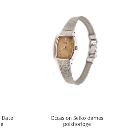
y Date
Occasion Seiko dames
ge
polshorloge