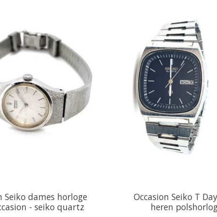
n Seiko dames horloge
Occasion Seiko T Da
ccasion - seiko quartz
heren polshorlo