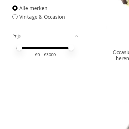
Alle merken
Vintage & Occasion
Prijs
Minimale prijswaarde
Price maximum value
Occasi
€
0
- €
3000
heren