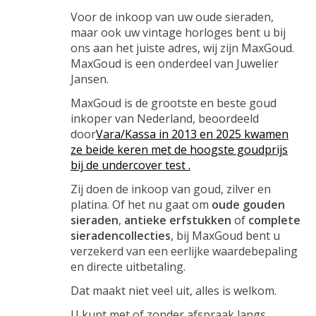
Voor de inkoop van uw oude sieraden,
maar ook uw vintage horloges bent u bij
ons aan het juiste adres, wij zijn MaxGoud.
MaxGoud is een onderdeel van Juwelier
Jansen.
MaxGoud is de grootste en beste goud
inkoper van Nederland, beoordeeld
door
Vara/Kassa in 2013 en 2025 kwamen
ze beide keren met de hoogste goudprijs
bij de undercover test .
Zij doen de inkoop van goud, zilver en
platina. Of het nu gaat om
oude gouden
sieraden
,
antieke erfstukken
of
complete
sieradencollecties
, bij MaxGoud bent u
verzekerd van een eerlijke waardebepaling
en directe uitbetaling.
Dat maakt niet veel uit, alles is welkom.
U kunt met of zonder afspraak langs