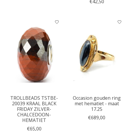
€42,50
TROLLBEADS TSTBE-
Occasion gouden ring
20039 KRAAL BLACK
met hematiet - maat
FRIDAY ZILVER-
17.25
CHALCEDOON-
€689,00
HEMATIET
€65,00