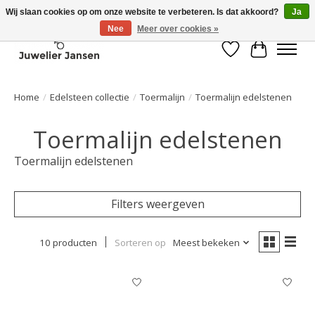
Wij slaan cookies op om onze website te verbeteren. Is dat akkoord?
Ja
Nee
Meer over cookies »
Verlanglijst
Winkelwa
Home
/
Edelsteen collectie
/
Toermalijn
/
Toermalijn edelstenen
Toermalijn edelstenen
Toermalijn edelstenen
Filters weergeven
10 producten
Sorteren op
Meest bekeken