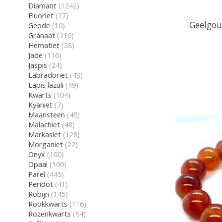
Diamant
(1242)
Fluoriet
(27)
Geelgou
Geode
(10)
Granaat
(216)
Hematiet
(28)
Jade
(116)
Jaspis
(24)
Labradoriet
(49)
Lapis lazuli
(49)
Kwarts
(104)
Kyaniet
(7)
Maansteen
(45)
Malachiet
(48)
Markasiet
(128)
Morganiet
(22)
Onyx
(160)
Opaal
(100)
Parel
(445)
Peridot
(41)
Robijn
(145)
Rookkwarts
(116)
Rozenkwarts
(54)