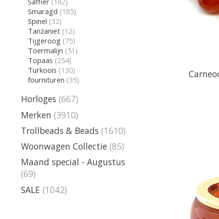
Saffier
(182)
Smaragd
(185)
Spinel
(32)
Tanzaniet
(12)
Tijgeroog
(75)
Toermalijn
(51)
Topaas
(254)
Turkoois
(130)
Carneo
fournituren
(35)
Horloges
(667)
Merken
(3910)
Trollbeads & Beads
(1610)
Woonwagen Collectie
(85)
Maand special - Augustus
(69)
SALE
(1042)