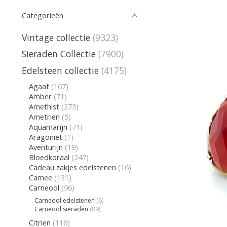
Categorieën
Vintage collectie
(9323)
Sieraden Collectie
(7900)
Edelsteen collectie
(4175)
Agaat
(167)
Amber
(71)
Amethist
(273)
Ametrien
(5)
Aquamarijn
(71)
Aragoniet
(1)
Aventurijn
(19)
Bloedkoraal
(247)
Cadeau zakjes edelstenen
(16)
Camee
(131)
Carneool
(96)
Carneool edelstenen
(6)
Carneool sieraden
(89)
Citrien
(116)