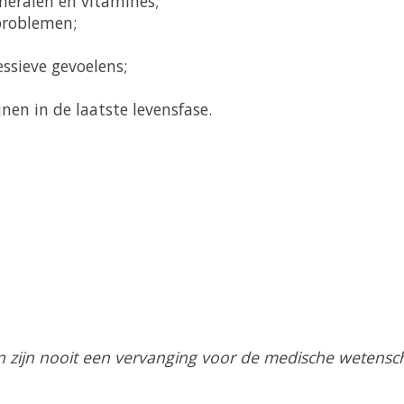
neralen en vitamines;
problemen;
ssieve gevoelens;
en in de laatste levensfase.
 zijn nooit een vervanging voor de medische wetensch