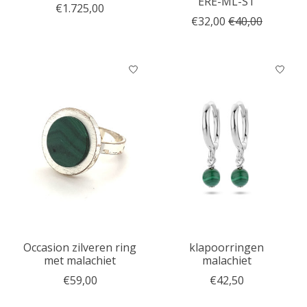
ERE-ML-ST
€1.725,00
€32,00
€40,00
Occasion zilveren ring
klapoorringen
met malachiet
malachiet
€59,00
€42,50