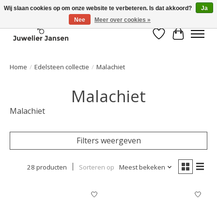
Wij slaan cookies op om onze website te verbeteren. Is dat akkoord?
Ja
Nee
Meer over cookies »
Verlanglijst
Winkelwa
Home
/
Edelsteen collectie
/
Malachiet
Malachiet
Malachiet
Filters weergeven
28 producten
Sorteren op
Meest bekeken