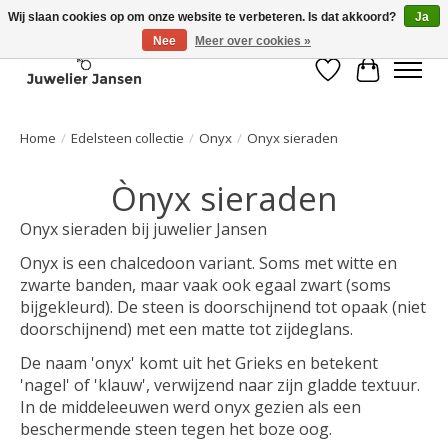
Wij slaan cookies op om onze website te verbeteren. Is dat akkoord?
Ja
Nee
Meer over cookies »
Verlanglijst
Winkelwa
Home
/
Edelsteen collectie
/
Onyx
/
Onyx sieraden
Ònyx sieraden
Onyx sieraden bij juwelier Jansen
Onyx is een chalcedoon variant. Soms met witte en
zwarte banden, maar vaak ook egaal zwart (soms
bijgekleurd). De steen is doorschijnend tot opaak (niet
doorschijnend) met een matte tot zijdeglans.
De naam 'onyx' komt uit het Grieks en betekent
'nagel' of 'klauw', verwijzend naar zijn gladde textuur.
In de middeleeuwen werd onyx gezien als een
beschermende steen tegen het boze oog.