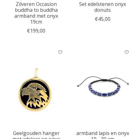
Zilveren Occasion
Set edelstenen onyx
buddha to buddha
donuts
armband met onyx
€45,00
19cm
€199,00
Geelgouden hanger
armband lapis en onyx
met adelaar op onyx
19 - 30 cm