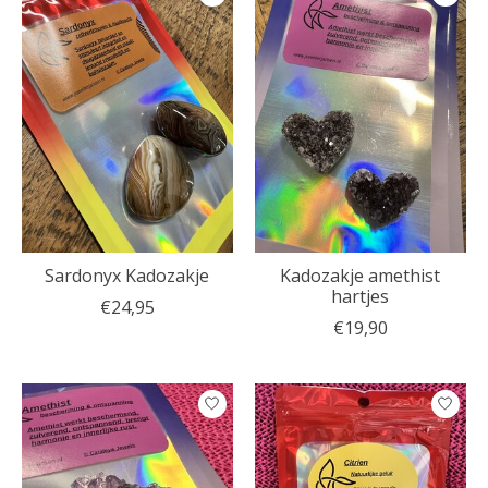
Sardonyx Kadozakje
Kadozakje amethist
hartjes
€24,95
€19,90