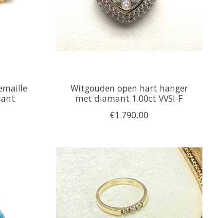
emaille
Witgouden open hart hanger
ljant
met diamant 1.00ct VVSI-F
€1.790,00