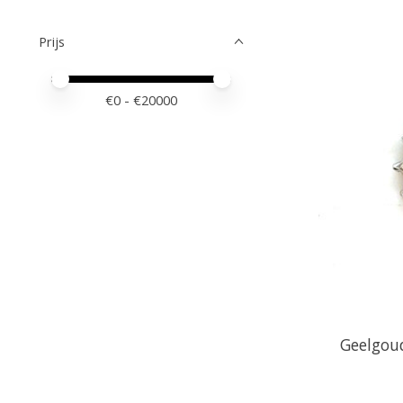
Prijs
Minimale prijswaarde
Price maximum value
€
0
- €
20000
Geelgou