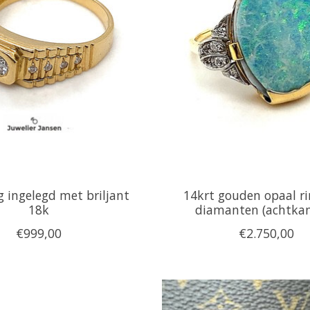
g ingelegd met briljant
14krt gouden opaal r
18k
diamanten (achtkan
€999,00
€2.750,00