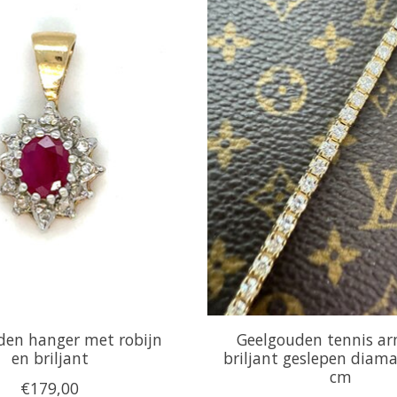
den hanger met robijn
Geelgouden tennis a
en briljant
briljant geslepen diama
cm
€179,00