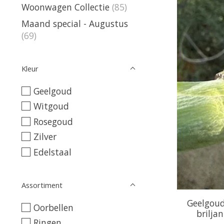
Woonwagen Collectie
(85)
Maand special - Augustus
(69)
Kleur
Geelgoud
Witgoud
Rosegoud
Zilver
Edelstaal
Assortiment
Geelgoud
Oorbellen
brilja
Ringen