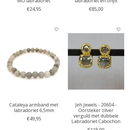
MO labradoriet
labradoriet en onyx
€24,95
€85,00
Cataleya armband met
Jeh Jewels - 20604 -
labradoriet 6,5mm
Oorsteker zilver
verguld met dubbele
€49,95
Labradoriet Cabochon
€119,00