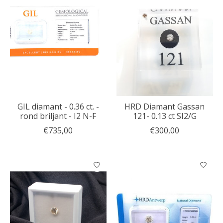
GIL diamant - 0.36 ct. -
HRD Diamant Gassan
rond briljant - I2 N-F
121- 0.13 ct SI2/G
€735,00
€300,00