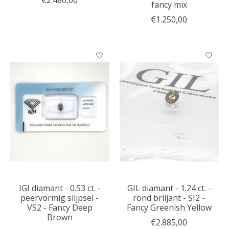
€2.480,00
fancy mix
€1.250,00
IGI diamant - 0.53 ct. -
GIL diamant - 1.24 ct. -
peervormig slijpsel -
rond briljant - SI2 -
VS2 - Fancy Deep
Fancy Greenish Yellow
Brown
€2.885,00