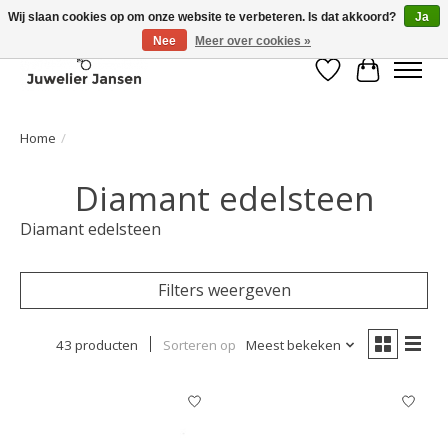
Wij slaan cookies op om onze website te verbeteren. Is dat akkoord?
Ja
Nee
Meer over cookies »
Verlanglijst
Winkelwa
Home
/
Diamant edelsteen
Diamant edelsteen
Filters weergeven
43 producten
Sorteren op
Meest bekeken