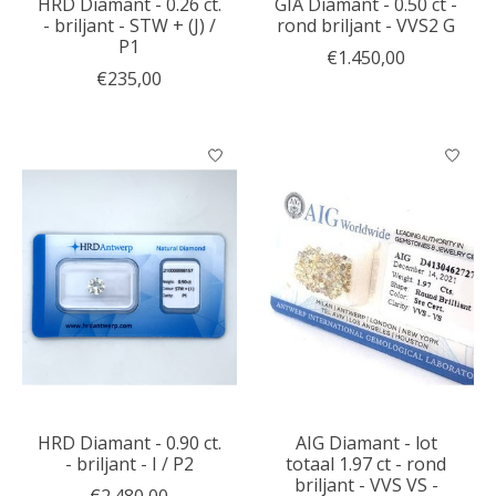
HRD Diamant - 0.26 ct.
GIA Diamant - 0.50 ct -
- briljant - STW + (J) /
rond briljant - VVS2 G
P1
€1.450,00
€235,00
HRD Diamant - 0.90 ct.
AIG Diamant - lot
- briljant - I / P2
totaal 1.97 ct - rond
briljant - VVS VS -