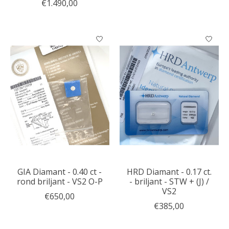
€1.490,00
GIA Diamant - 0.40 ct -
HRD Diamant - 0.17 ct.
rond briljant - VS2 O-P
- briljant - STW + (J) /
VS2
€650,00
€385,00