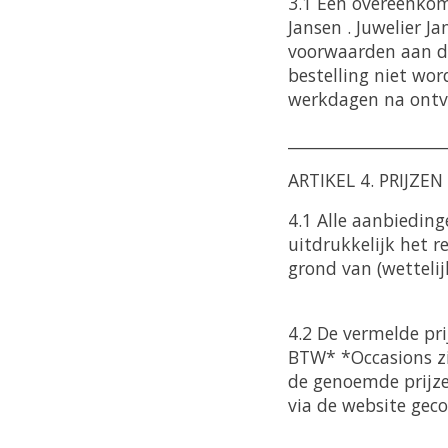
3.1 Een overeenkoms
Jansen . Juwelier J
voorwaarden aan de 
bestelling niet wor
werkdagen na ontv
____________________
ARTIKEL 4. PRIJZEN
4.1 Alle aanbieding
uitdrukkelijk het r
grond van (wettelij
4.2 De vermelde pri
BTW* *Occasions zij
de genoemde prijze
via de website ge