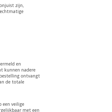
njuist zijn,
nrechtmatige
vermeld en
ent kunnen nadere
bestelling ontvangt
an de totale
p een veilige
ergelijkbaar met een