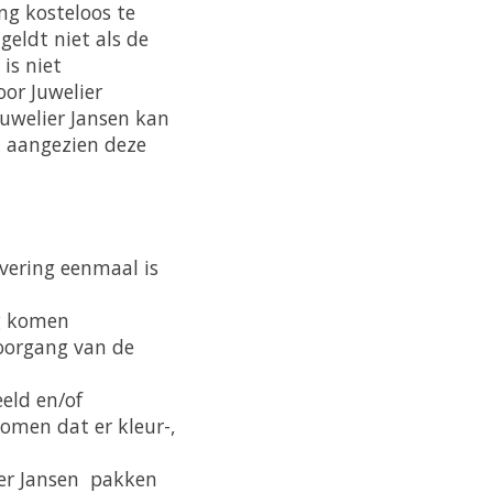
ng kosteloos te
geldt niet als de
is niet
oor Juwelier
uwelier Jansen kan
, aangezien deze
evering eenmaal is
ng komen
loorgang van de
eld en/of
komen dat er kleur-,
lier Jansen pakken