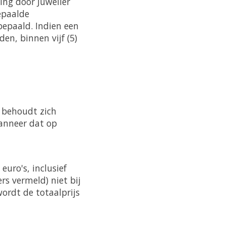
ing door Juwelier
bepaalde
bepaald. Indien een
en, binnen vijf (5)
n behoudt zich
wanneer dat op
uro's, inclusief
rs vermeld) niet bij
ordt de totaalprijs