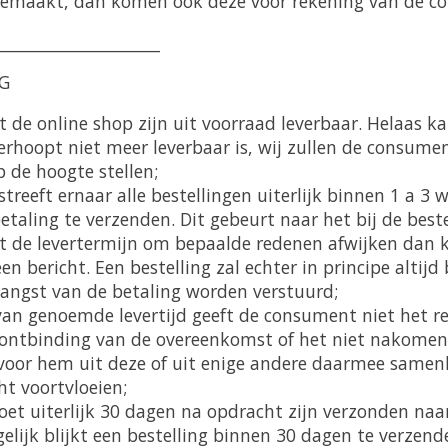
gemaakt, dan komen ook deze voor rekening van de c
____________________
NG
uit de online shop zijn uit voorraad leverbaar. Helaas
erhoopt niet meer leverbaar is, wij zullen de consumen
 de hoogte stellen;
 streeft ernaar alle bestellingen uiterlijk binnen 1 a 3
taling te verzenden. Dit gebeurt naar het bij de best
ht de levertermijn om bepaalde redenen afwijken dan 
en bericht. Een bestelling zal echter in principe altijd
angst van de betaling worden verstuurd;
 van genoemde levertijd geeft de consument niet het r
ontbinding van de overeenkomst of het niet nakomen
 voor hem uit deze of uit enige andere daarmee same
t voortvloeien;
moet uiterlijk 30 dagen na opdracht zijn verzonden na
elijk blijkt een bestelling binnen 30 dagen te verzen