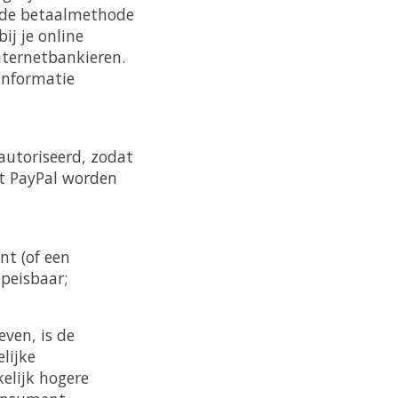
or de betaalmethode
ij je online
nternetbankieren.
informatie
eautoriseerd, zodat
et PayPal worden
nt (of een
opeisbaar;
even, is de
lijke
elijk hogere