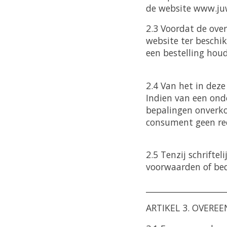
de website www.juw
2.3 Voordat de ove
website ter beschi
een bestelling hou
2.4 Van het in dez
Indien van een ond
bepalingen onverko
consument geen rec
2.5 Tenzij schrifte
voorwaarden of bed
____________________
ARTIKEL 3. OVERE