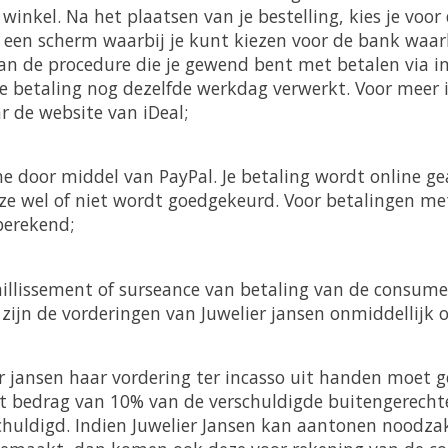
 winkel. Na het plaatsen van je bestelling, kies je vo
h een scherm waarbij je kunt kiezen voor de bank waarb
dan de procedure die je gewend bent met betalen via i
de betaling nog dezelfde werkdag verwerkt. Voor meer 
ar de website van iDeal;
ine door middel van PayPal. Je betaling wordt online g
deze wel of niet wordt goedgekeurd. Voor betalingen m
berekend;
faillissement of surseance van betaling van de consume
zijn de vorderingen van Juwelier jansen onmiddellijk 
er jansen haar vordering ter incasso uit handen moet g
 bedrag van 10% van de verschuldigde buitengerechte
chuldigd. Indien Juwelier Jansen kan aantonen noodzak