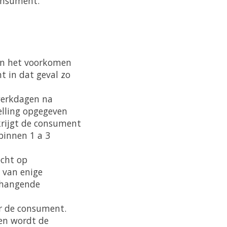
onsument.
 kan het voorkomen
t in dat geval zo
 werkdagen na
elling opgegeven
krijgt de consument
 binnen 1 a 3
echt op
 van enige
nhangende
ar de consument.
den wordt de