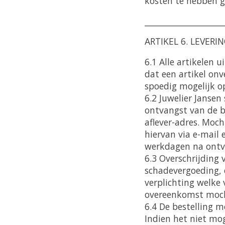
kosten te hebben 
____________________
ARTIKEL 6. LEVERI
6.1 Alle artikelen 
dat een artikel onv
spoedig mogelijk op
6.2 Juwelier Jansen
ontvangst van de be
aflever-adres. Moc
hiervan via e-mail e
werkdagen na ontv
6.3 Overschrijding
schadevergoeding, 
verplichting welke
overeenkomst moch
6.4 De bestelling 
Indien het niet mog