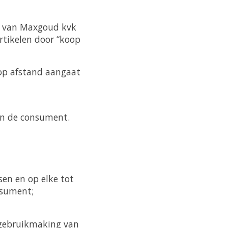
m van Maxgoud kvk
rtikelen door “koop
 op afstand aangaat
en de consument.
sen en op elke tot
nsument;
 gebruikmaking van