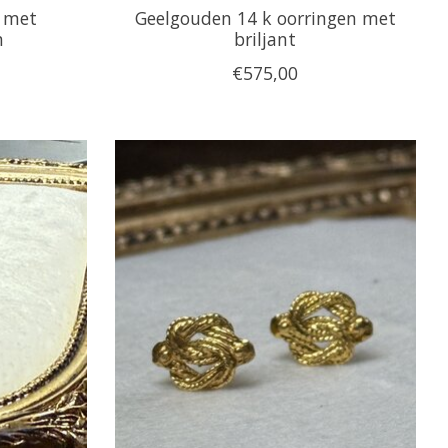
s met
Geelgouden 14 k oorringen met
n
briljant
€575,00