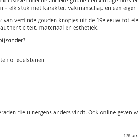
exclusieve collectie
antieke gouden en vintage oorsie
en – elk stuk met karakter, vakmanschap en een eigen 
: van verfijnde gouden knopjes uit de 19e eeuw tot ele
 authenticiteit, materiaal en esthetiek.
bijzonder?
ten of edelstenen
aden die u nergens anders vindt. Ook online geven we u
428 pr