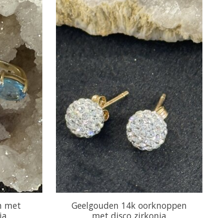
en met
Geelgouden 14k oorknoppen
ia
met disco zirkonia