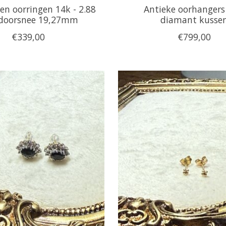
en oorringen 14k - 2.88
Antieke oorhanger
oorsnee 19,27mm
diamant kusse
€339,00
€799,00