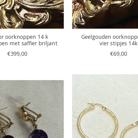
or oorknoppen 14 k
Geelgouden oorknopp
en met saffier briljant
vier stipjes 14k
€399,00
€69,00