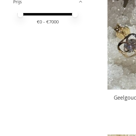
Prijs
Minimale prijswaarde
Price maximum value
€
0
- €
7000
Geelgou