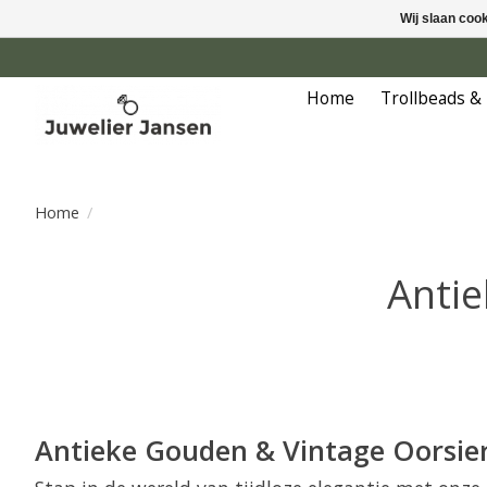
Wij slaan coo
Home
Trollbeads &
Home
/
Antie
Antieke Gouden & Vintage Oorsier