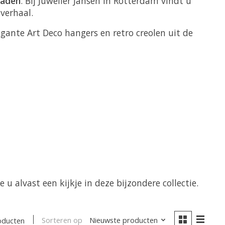
raden
. Bij Juwelier Jansen in Rotterdam vindt u
verhaal.
gante Art Deco hangers en retro creolen uit de
 alvast een kijkje in deze bijzondere collectie.
Sorteren op
Nieuwste producten
oducten