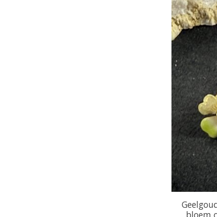
Geelgoud
bloem o