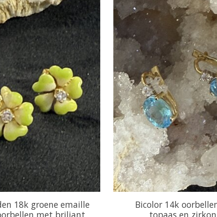
en 18k groene emaille
Bicolor 14k oorbell
orbellen met briljant
topaas en zirkon