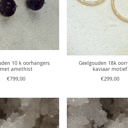
uden 10 k oorhangers
Geelgouden 18k oorr
met amethist
kaviaar motief
€799,00
€299,00