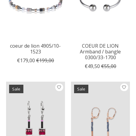
coeur de lion 4905/10-
COEUR DE LION
1523
Armband / bangle
0300/33-1700
€179,00
€199,00
€49,50
€55,00
Sale
Sale