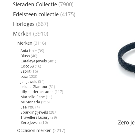
Sieraden Collectie
(7900)
Edelsteen collectie
(4175)
Horloges
(667)
Merken
(3910)
Merken
(3118)
Ania Haie
(39)
Blush
(40)
Cataleya Jewels
(481)
Coco88
(16)
Esprit
(16)
Ixxxi
(203)
Jeh Jewels
(54)
Lelune Glamour
(31)
Lilly kindersieraden
(117)
Marcello Pane
(11)
Mi Moneda
(156)
See You
(4)
Sparkling Jewels
(287)
Travellers Luxury
(39)
Zero J
Zero Jewels
(10)
Occasion merken
(2217)