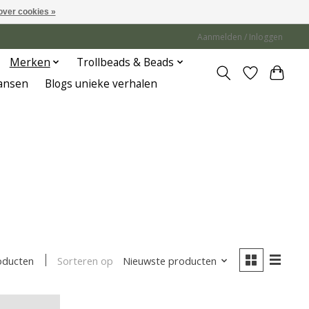
over cookies »
Aanmelden / Inloggen
Merken
Trollbeads & Beads
Jansen
Blogs unieke verhalen
Sorteren op
Nieuwste producten
oducten