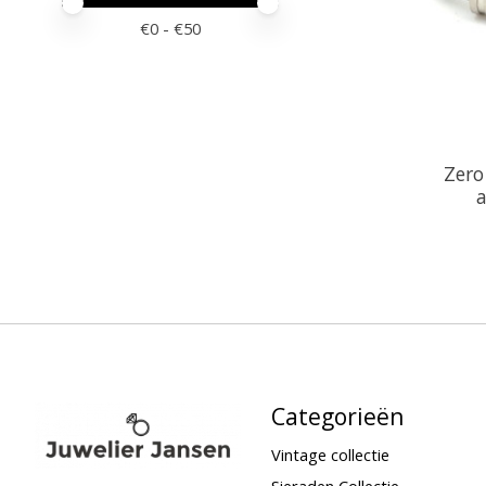
Minimale prijswaarde
Price maximum value
€
0
- €
50
Zero
a
Categorieën
Vintage collectie