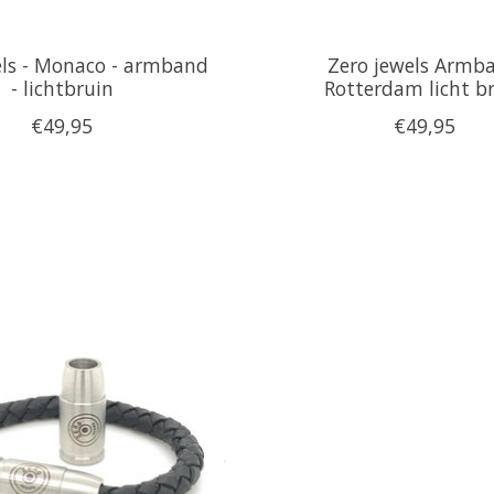
els - Monaco - armband
Zero jewels Armb
- lichtbruin
Rotterdam licht b
€49,95
€49,95