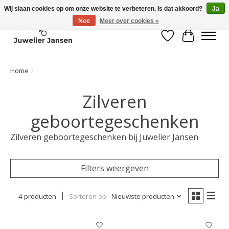
Wij slaan cookies op om onze website te verbeteren. Is dat akkoord?
Ja
Nee
Meer over cookies »
Verlanglijst
Winkelwa
Home
/
Zilveren
geboortegeschenken
Zilveren geboortegeschenken bij Juwelier Jansen
Filters weergeven
4 producten
Sorteren op
Nieuwste producten