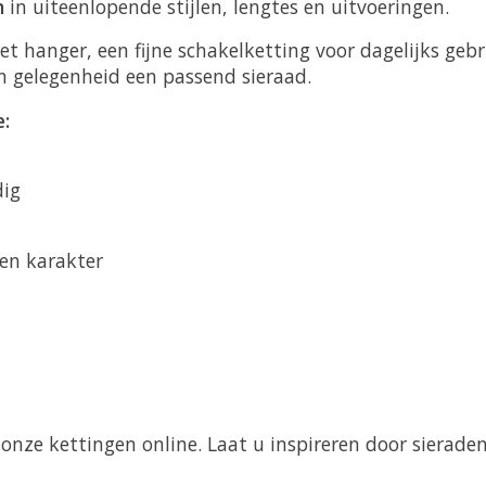
n
in uiteenlopende stijlen, lengtes en uitvoeringen.
 hanger, een fijne schakelketting voor dagelijks gebru
en gelegenheid een passend sieraad.
e:
dig
en karakter
nze kettingen online. Laat u inspireren door sierade