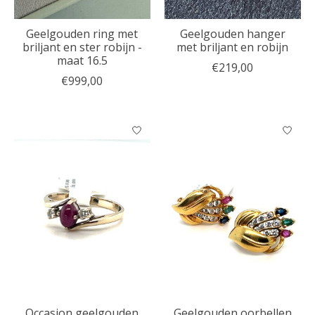
Geelgouden ring met
Geelgouden hanger
briljant en ster robijn -
met briljant en robijn
maat 16.5
€219,00
€999,00
Occasion geelgouden
Geelgouden oorbellen