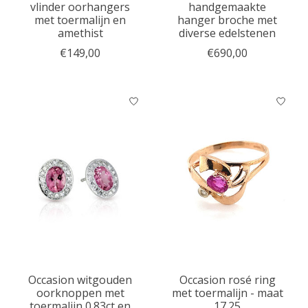
vlinder oorhangers
handgemaakte
met toermalijn en
hanger broche met
amethist
diverse edelstenen
€149,00
€690,00
Occasion witgouden
Occasion rosé ring
oorknoppen met
met toermalijn - maat
toermalijn 0.83ct en
17.25