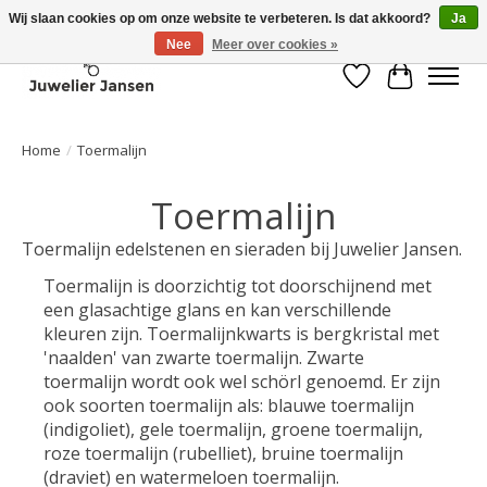
Wij slaan cookies op om onze website te verbeteren. Is dat akkoord?
Ja
Nee
Meer over cookies »
Verlanglijst
Winkelwa
Home
/
Toermalijn
Toermalijn
Toermalijn edelstenen en sieraden bij Juwelier Jansen.
Toermalijn is doorzichtig tot doorschijnend met
een glasachtige glans en kan verschillende
kleuren zijn. Toermalijnkwarts is bergkristal met
'naalden' van zwarte toermalijn. Zwarte
toermalijn wordt ook wel schörl genoemd. Er zijn
ook soorten toermalijn als: blauwe toermalijn
(indigoliet), gele toermalijn, groene toermalijn,
roze toermalijn (rubelliet), bruine toermalijn
(draviet) en watermeloen toermalijn.