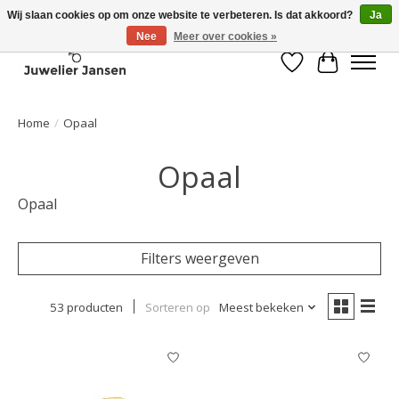
Wij slaan cookies op om onze website te verbeteren. Is dat akkoord?
Ja
Nee
Meer over cookies »
Verlanglijst
Winkelwa
Home
/
Opaal
Opaal
Opaal
Filters weergeven
53 producten
Sorteren op
Meest bekeken