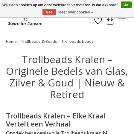
Wij slaan cookies op om onze website te verbeteren. Is dat akkoord?
Ja
Nee
Meer over cookies »
Verlanglijst
Winkelwa
Home
/
Trollbeads & Beads
/
Trollbeads beads
Trollbeads Kralen –
Originele Bedels van Glas,
Zilver & Goud | Nieuw &
Retired
Trollbeads Kralen – Elke Kraal
Vertelt een Verhaal
Ontdek betekenisvolle Trollbeads kralen bij