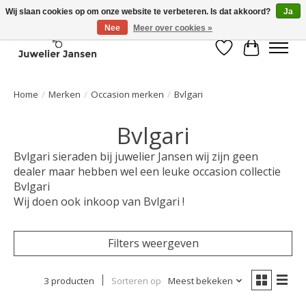
Wij slaan cookies op om onze website te verbeteren. Is dat akkoord?
Ja
Nee
Meer over cookies »
Verlanglijst
Winkelwa
Home
/
Merken
/
Occasion merken
/
Bvlgari
Bvlgari
Bvlgari sieraden bij juwelier Jansen wij zijn geen
dealer maar hebben wel een leuke occasion collectie
Bvlgari
Wij doen ook inkoop van Bvlgari !
Filters weergeven
3 producten
Sorteren op
Meest bekeken