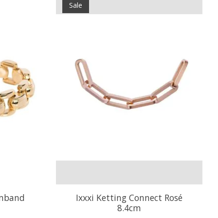
Sale
armband
Ixxxi Ketting Connect Rosé
8.4cm