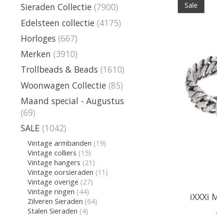
Sale
Sieraden Collectie
(7900)
Edelsteen collectie
(4175)
Horloges
(667)
Merken
(3910)
Trollbeads & Beads
(1610)
Woonwagen Collectie
(85)
Maand special - Augustus
(69)
SALE
(1042)
Vintage armbanden
(19)
Vintage colliers
(15)
Vintage hangers
(21)
Vintage oorsieraden
(11)
Vintage overige
(27)
Vintage ringen
(44)
iXXXi
Zilveren Sieraden
(64)
Stalen Sieraden
(4)