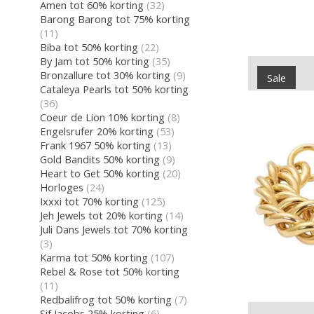
Amen tot 60% korting
(32)
Barong Barong tot 75% korting
(11)
Biba tot 50% korting
(22)
By Jam tot 50% korting
(35)
Bronzallure tot 30% korting
(9)
Sale
Cataleya Pearls tot 50% korting
(36)
Coeur de Lion 10% korting
(8)
Engelsrufer 20% korting
(53)
Frank 1967 50% korting
(13)
Gold Bandits 50% korting
(9)
Heart to Get 50% korting
(20)
Horloges
(24)
Ixxxi tot 70% korting
(125)
Jeh Jewels tot 20% korting
(14)
Juli Dans Jewels tot 70% korting
(3)
Karma tot 50% korting
(107)
Rebel & Rose tot 50% korting
(11)
Redbalifrog tot 50% korting
(7)
Sif Jacobs 25% korting
(6)