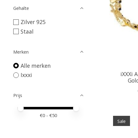
Gehalte
Zilver 925
Staal
Merken
Alle merken
iXXXi 
Ixxxi
Gol
Prijs
Minimale prijswaarde
Price maximum value
€
0
- €
50
Sale