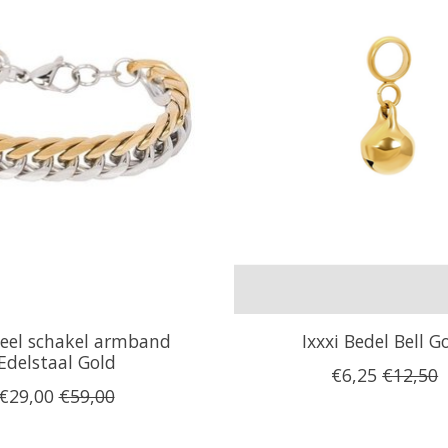
steel schakel armband
Ixxxi Bedel Bell G
Edelstaal Gold
€6,25
€12,50
€29,00
€59,00