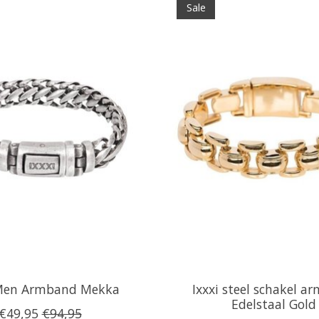
Sale
 Men Armband Mekka
Ixxxi steel schakel 
Edelstaal Gold
€49,95
€94,95