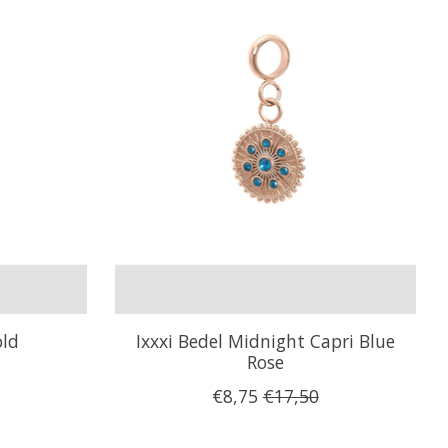
old
Ixxxi Bedel Midnight Capri Blue
Rose
€8,75
€17,50