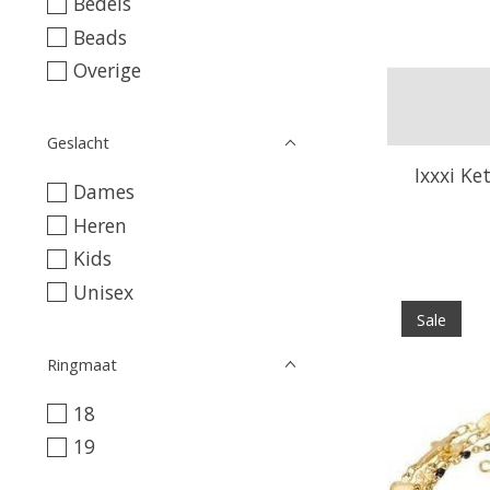
Bedels
Beads
Overige
Geslacht
Ixxxi Ke
Dames
Heren
Kids
Unisex
Sale
Ringmaat
18
19