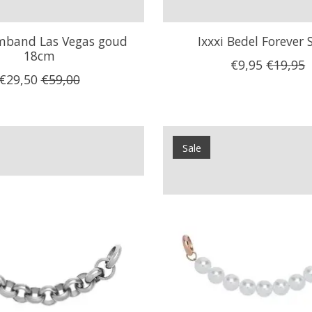
rmband Las Vegas goud
Ixxxi Bedel Forever S
18cm
€9,95
€19,95
€29,50
€59,00
Sale