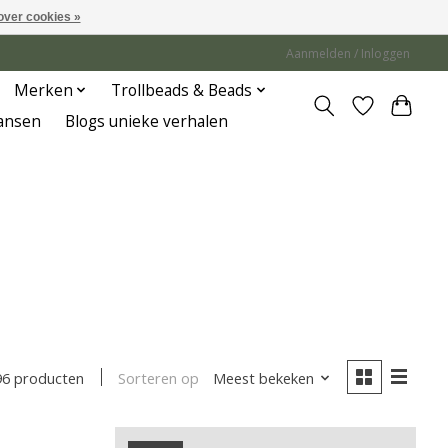
over cookies »
Aanmelden / Inloggen
Merken
Trollbeads & Beads
Jansen
Blogs unieke verhalen
Sorteren op
Meest bekeken
96 producten