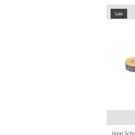
Sale
Ixxxi Sch