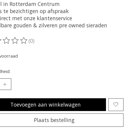
l in Rotterdam Centrum
is te bezichtigen op afspraak
irect met onze klantenservice
lbare gouden & zilveren pre owned sieraden
(0)
oordeling van dit product is
0
van de 5
voorraad
heid:
Toevoegen aan winkelwagen
Plaats bestelling