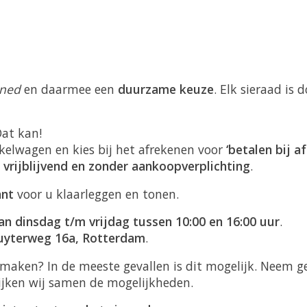
ned
en daarmee een
duurzame keuze
. Elk sieraad is
Dat kan!
kelwagen en kies bij het afrekenen voor
‘betalen bij af
l
vrijblijvend en zonder aankoopverplichting
.
ant
voor u klaarleggen en tonen.
an dinsdag t/m vrijdag tussen 10:00 en 16:00 uur
.
uyterweg 16a, Rotterdam
.
ermaken? In de meeste gevallen is dit mogelijk. Neem
ijken wij samen de mogelijkheden.