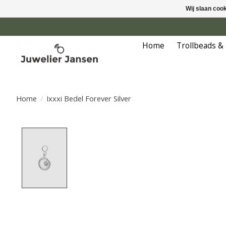
Wij slaan coo
Home
Trollbeads &
Home
/
Ixxxi Bedel Forever Silver
Product image slideshow Items