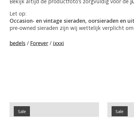
Bekijk altijd de productfoto’s zorgvuldig voor de
j
Let op:
Occasion- en vintage sieraden, oorsieraden en u
pre-owned sieraden zijn wij wettelijk verplicht o
bedels
/
Forever
/
ixxxi
Items van productcarrousel
Sale
Sale