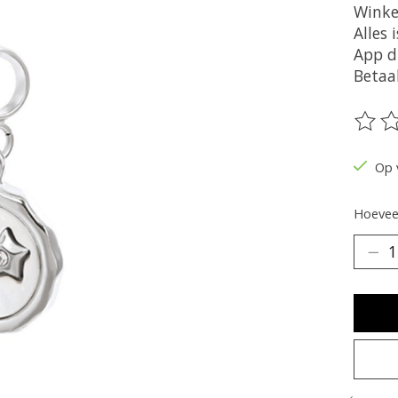
Winke
Alles 
App d
Betaa
De be
Op 
Hoeveel