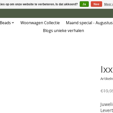
kies op om onze website te verbeteren. Is dat akkoord?
Ja
Nee
Meer 
 Beads
Woonwagen Collectie
Maand special - Augustus
Blogs unieke verhalen
Ixx
Artike
€19,9
Juwel
Lever