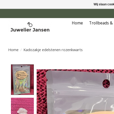
Wij slaan coo
Home
Trollbeads &
Home
/
Kadozakje edelstenen rozenkwarts
Product image slideshow Items