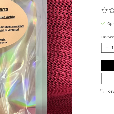
De be
Op 
Hoeveel
Toev