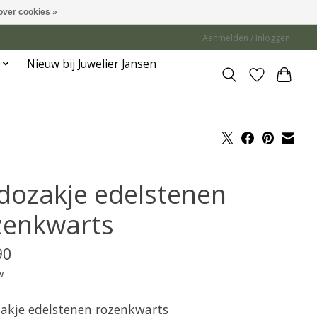
over cookies »
Aanmelden / Inloggen
Nieuw bij Juwelier Jansen
dozakje edelstenen
zenkwarts
90
w
akje edelstenen rozenkwarts