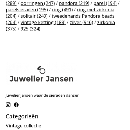
(289)
/
oorringen
(247)
/
pandora
(219)
/
parel
(194)
/
parelsieraden
(195)
/
ring
(491)
/
ring met zirkonia
(204)
/
solitair
(249)
/
tweedehands Pandora beads
(264)
/
vintage ketting
(188)
/
zilver
(916)
/
zirkonia
(375)
/
925
(324)
Juwelier Jansen waar de sieraden dansen
Categorieën
Vintage collectie