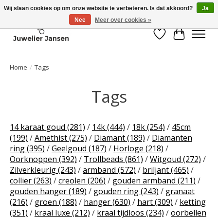
Wij slaan cookies op om onze website te verbeteren. Is dat akkoord?
Ja
Nee
Meer over cookies »
Verlanglijst
Winkelwa
Home
/
Tags
Tags
14 karaat goud
(281)
/
14k
(444)
/
18k
(254)
/
45cm
(199)
/
Amethist
(275)
/
Diamant
(189)
/
Diamanten
ring
(395)
/
Geelgoud
(187)
/
Horloge
(218)
/
Oorknoppen
(392)
/
Trollbeads
(861)
/
Witgoud
(272)
/
Zilverkleurig
(243)
/
armband
(572)
/
briljant
(465)
/
collier
(263)
/
creolen
(206)
/
gouden armband
(211)
/
gouden hanger
(189)
/
gouden ring
(243)
/
granaat
(216)
/
groen
(188)
/
hanger
(630)
/
hart
(309)
/
ketting
(351)
/
kraal luxe
(212)
/
kraal tijdloos
(234)
/
oorbellen