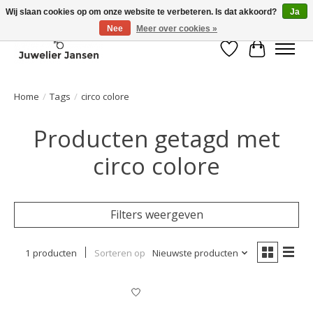
Wij slaan cookies op om onze website te verbeteren. Is dat akkoord?
Ja
Nee
Meer over cookies »
Verlanglijst
Winkelwa
Home
/
Tags
/
circo colore
Producten getagd met
circo colore
Filters weergeven
1 producten
Sorteren op
Nieuwste producten