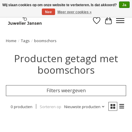
Wij slaan cookies op om onze website te verbeteren. Is dat akkoord?
Ja
Nee
Meer over cookies »
Verlanglijst
Winkelwa
Home
/
Tags
/
boomschors
Producten getagd met
boomschors
Filters weergeven
0 producten
Sorteren op
Nieuwste producten