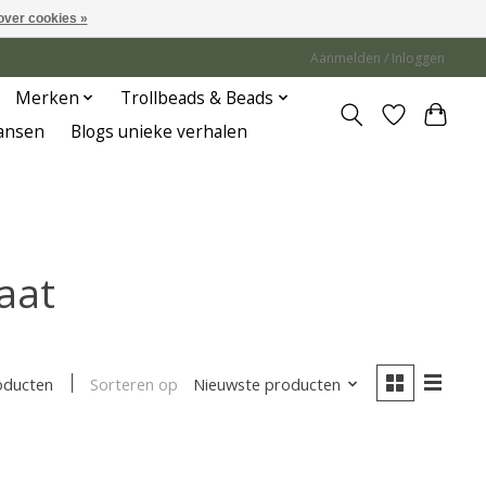
over cookies »
Aanmelden / Inloggen
Merken
Trollbeads & Beads
Jansen
Blogs unieke verhalen
aat
Sorteren op
Nieuwste producten
oducten