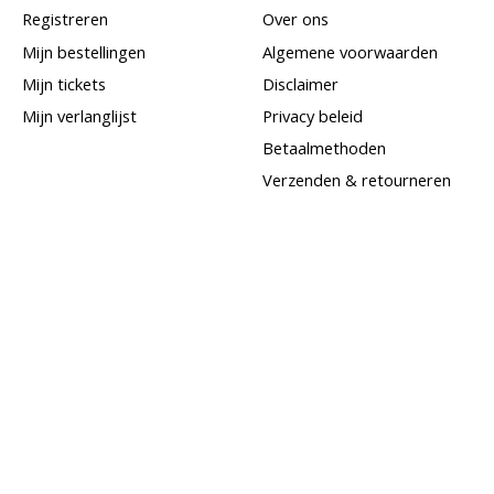
Registreren
Over ons
Mijn bestellingen
Algemene voorwaarden
Mijn tickets
Disclaimer
Mijn verlanglijst
Privacy beleid
Betaalmethoden
Verzenden & retourneren
Klantenservice
Sitemap
Goudinkoop
Goud per post verkopen
Sieraden bezichtigen bij
Juwelier Jansen