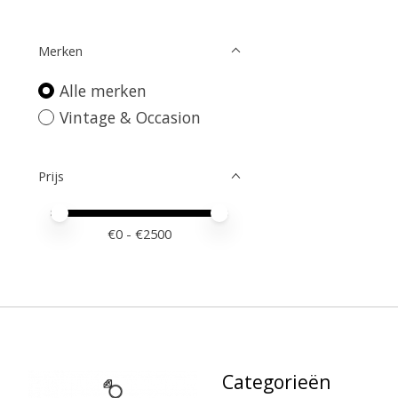
Merken
Alle merken
Vintage & Occasion
Prijs
Minimale prijswaarde
Price maximum value
€
0
- €
2500
Categorieën