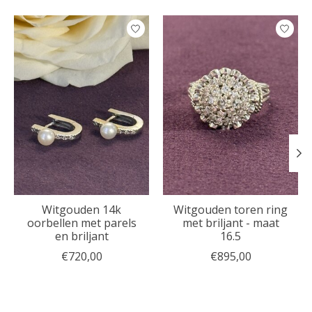
Items van productcarrousel
Witgouden 14k
Witgouden toren ring
oorbellen met parels
met briljant - maat
en briljant
16.5
€720,00
€895,00