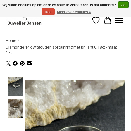
Wij slaan cookies op om onze website te verbeteren. Is dat akkoord?
Ja
Nee
Meer over cookies »
Verlanglijst
Winkelwa
Home
/
Diamonde 14k witgouden solitair ring met briljant 0.18ct - maat
17.5
Product image slideshow Items