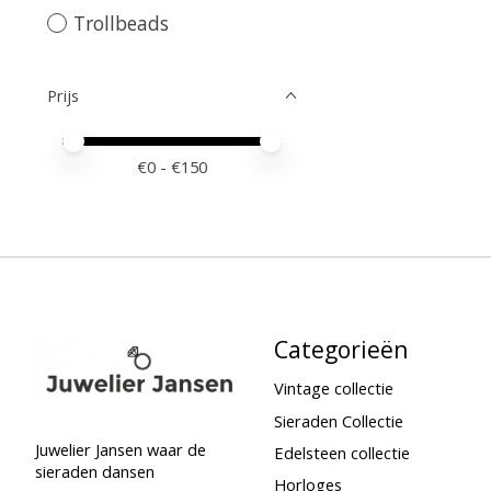
Trollbeads
Prijs
Minimale prijswaarde
Price maximum value
€
0
- €
150
Categorieën
Vintage collectie
Sieraden Collectie
Juwelier Jansen waar de
Edelsteen collectie
sieraden dansen
Horloges