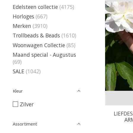
Edelsteen collectie
(4175)
Horloges
(667)
Merken
(3910)
Trollbeads & Beads
(1610)
Woonwagen Collectie
(85)
Maand special - Augustus
(69)
SALE
(1042)
Kleur
Zilver
LIEFDE
AR
Assortiment