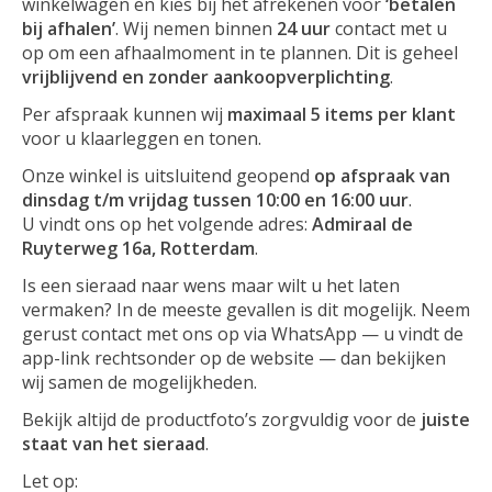
winkelwagen en kies bij het afrekenen voor
‘betalen
bij afhalen’
. Wij nemen binnen
24 uur
contact met u
op om een afhaalmoment in te plannen. Dit is geheel
vrijblijvend en zonder aankoopverplichting
.
Per afspraak kunnen wij
maximaal 5 items per klant
voor u klaarleggen en tonen.
Onze winkel is uitsluitend geopend
op afspraak van
dinsdag t/m vrijdag tussen 10:00 en 16:00 uur
.
U vindt ons op het volgende adres:
Admiraal de
Ruyterweg 16a, Rotterdam
.
Is een sieraad naar wens maar wilt u het laten
vermaken? In de meeste gevallen is dit mogelijk. Neem
gerust contact met ons op via WhatsApp — u vindt de
app-link rechtsonder op de website — dan bekijken
wij samen de mogelijkheden.
Bekijk altijd de productfoto’s zorgvuldig voor de
juiste
staat van het sieraad
.
Let op: