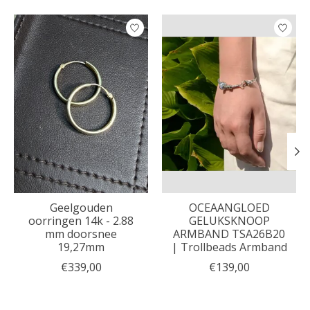
Items van productcarrousel
Geelgouden
OCEAANGLOED
oorringen 14k - 2.88
GELUKSKNOOP
mm doorsnee
ARMBAND TSA26B20
19,27mm
| Trollbeads Armband
€339,00
€139,00