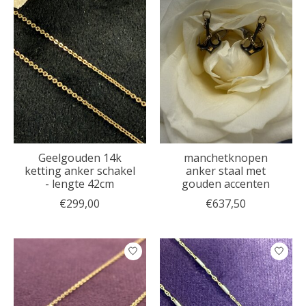
Geelgouden 14k
manchetknopen
ketting anker schakel
anker staal met
- lengte 42cm
gouden accenten
€299,00
€637,50