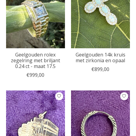
Geelgouden rolex
Geelgouden 14k kruis
zegelring met briljant
met zirkonia en opaal
0.24 ct - maat 17.5
€899,00
€999,00