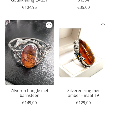
Goudkleurig EAG37
61364
€104,95
€35,00
Zilveren bangle met
Zilveren ring met
barnsteen
amber - maat 19
€149,00
€129,00