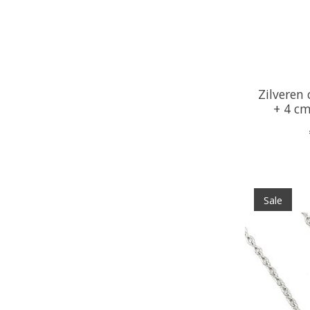
Zilveren 
+ 4 cm
Sale