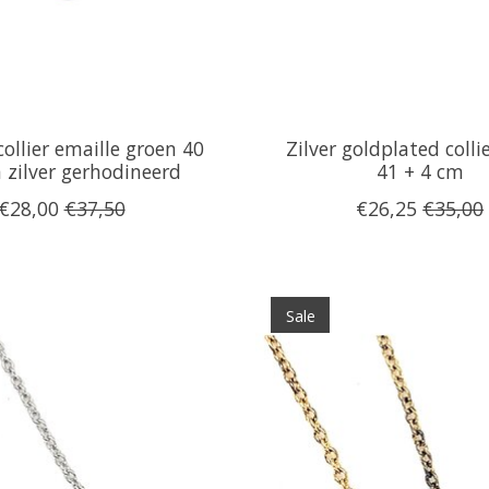
collier emaille groen 40
Zilver goldplated collie
 zilver gerhodineerd
41 + 4 cm
€28,00
€37,50
€26,25
€35,00
Sale