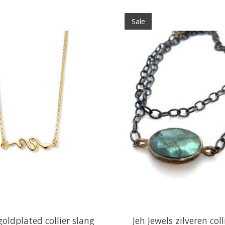
Sale
goldplated collier slang
Jeh Jewels zilveren col