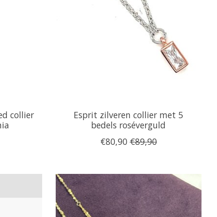
d collier
Esprit zilveren collier met 5
nia
bedels roséverguld
€80,90
€89,90