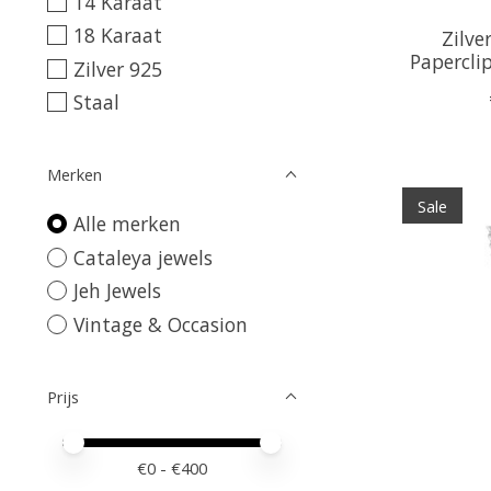
14 Karaat
18 Karaat
Zilve
Papercli
Zilver 925
Staal
Merken
Sale
Alle merken
Cataleya jewels
Jeh Jewels
Vintage & Occasion
Prijs
Minimale prijswaarde
Price maximum value
€
0
- €
400