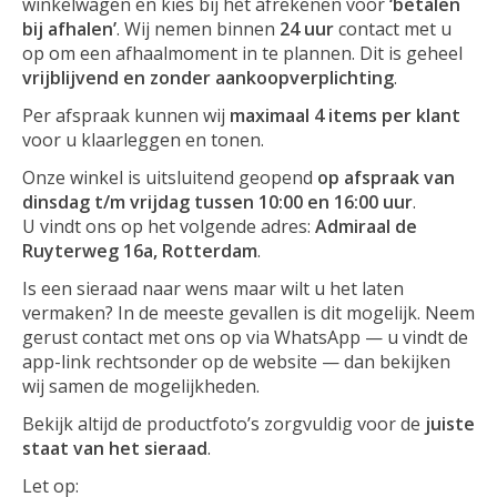
winkelwagen en kies bij het afrekenen voor
‘betalen
bij afhalen’
. Wij nemen binnen
24 uur
contact met u
op om een afhaalmoment in te plannen. Dit is geheel
vrijblijvend en zonder aankoopverplichting
.
Per afspraak kunnen wij
maximaal 4 items per klant
voor u klaarleggen en tonen.
Onze winkel is uitsluitend geopend
op afspraak van
dinsdag t/m vrijdag tussen 10:00 en 16:00 uur
.
U vindt ons op het volgende adres:
Admiraal de
Ruyterweg 16a, Rotterdam
.
Is een sieraad naar wens maar wilt u het laten
vermaken? In de meeste gevallen is dit mogelijk. Neem
gerust contact met ons op via WhatsApp — u vindt de
app-link rechtsonder op de website — dan bekijken
wij samen de mogelijkheden.
Bekijk altijd de productfoto’s zorgvuldig voor de
juiste
staat van het sieraad
.
Let op: