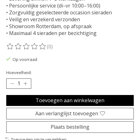
• Persoonlijke service (di–vr 10:00–16:00)
• Zorgvuldig geselecteerde occasion sieraden
• Veilig en verzekerd verzonden
• Showroom Rotterdam, op afspraak
• Maximaal 4 sieraden per bezichtiging
(0)
De beoordeling van dit product is
0
van de 5
Op voorraad
Hoeveelheid:
Toevoegen aan winkelwagen
Aan verlanglijst toevoegen
Plaats bestelling
Toevoegen om te vergelijken