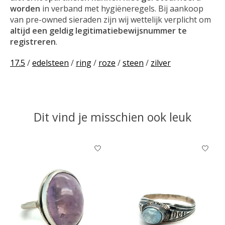
worden
in verband met hygiëneregels. Bij aankoop
van pre-owned sieraden zijn wij wettelijk verplicht om
altijd een geldig legitimatiebewijsnummer te
registreren
.
17.5
/
edelsteen
/
ring
/
roze
/
steen
/
zilver
Dit vind je misschien ook leuk
Items van productcarrousel