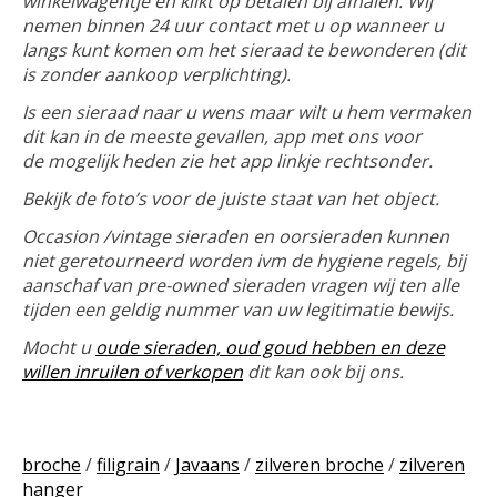
winkelwagentje en klikt op betalen bij afhalen. Wij
nemen binnen 24 uur contact met u op wanneer u
langs kunt komen om het sieraad te bewonderen (dit
is zonder aankoop verplichting).
Is een sieraad naar u wens maar wilt u hem vermaken
dit kan in de meeste gevallen, app met ons voor
de mogelijk heden zie het app linkje rechtsonder.
Bekijk de foto’s voor de juiste staat van het object.
Occasion /vintage sieraden en oorsieraden kunnen
niet geretourneerd worden ivm de hygiene regels, bij
aanschaf van pre-owned sieraden vragen wij ten alle
tijden een geldig nummer van uw legitimatie bewijs.
Mocht u
oude sieraden, oud goud hebben en deze
willen inruilen of verkopen
dit kan ook bij ons.
broche
/
filigrain
/
Javaans
/
zilveren broche
/
zilveren
hanger