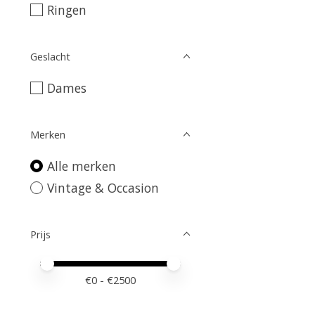
Ringen
Geslacht
Dames
Merken
Alle merken
Vintage & Occasion
Prijs
Minimale prijswaarde
Price maximum value
€
0
- €
2500