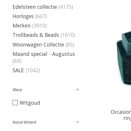
Edelsteen collectie
(4175)
Horloges
(667)
Merken
(3910)
Trollbeads & Beads
(1610)
Woonwagen Collectie
(85)
Maand special - Augustus
(69)
SALE
(1042)
Kleur
Witgoud
Occasio
ri
Assortiment