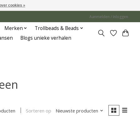
over cookies »
Aanmelden / Inloggen
Merken
Trollbeads & Beads
Jansen
Blogs unieke verhalen
teen
Sorteren op
Nieuwste producten
oducten