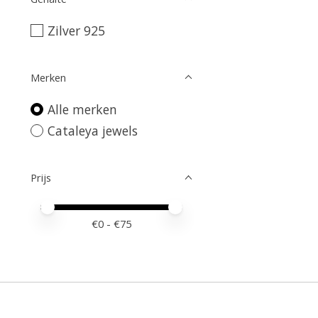
Zilver 925
Merken
Alle merken
Cataleya jewels
Prijs
Minimale prijswaarde
Price maximum value
€
0
- €
75