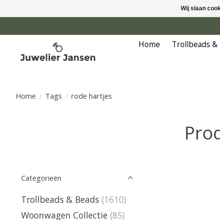
Wij slaan coo
Home
Trollbeads &
Home
/
Tags
/
rode hartjes
Prod
Categorieën
Trollbeads & Beads
(1610)
Woonwagen Collectie
(85)