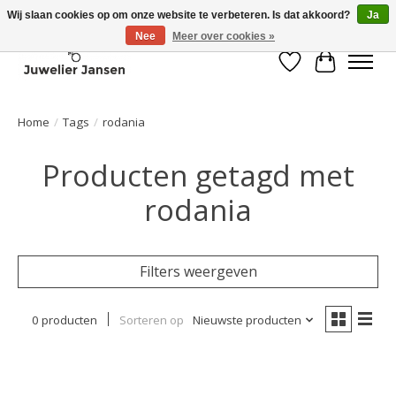
Wij slaan cookies op om onze website te verbeteren. Is dat akkoord?
Ja
Nee
Meer over cookies »
Verlanglijst
Winkelwa
Home
/
Tags
/
rodania
Producten getagd met
rodania
Filters weergeven
0 producten
Sorteren op
Nieuwste producten