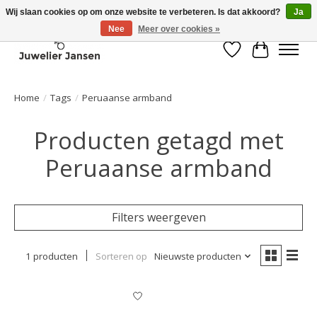
Wij slaan cookies op om onze website te verbeteren. Is dat akkoord?
Ja
Nee
Meer over cookies »
Verlanglijst
Winkelwa
Home
/
Tags
/
Peruaanse armband
Producten getagd met
Peruaanse armband
Filters weergeven
1 producten
Sorteren op
Nieuwste producten