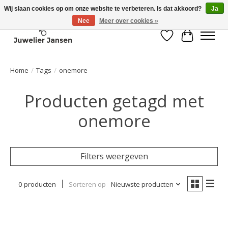
Wij slaan cookies op om onze website te verbeteren. Is dat akkoord?
Ja
Nee
Meer over cookies »
Verlanglijst
Winkelwa
Home
/
Tags
/
onemore
Producten getagd met
onemore
Filters weergeven
0 producten
Sorteren op
Nieuwste producten