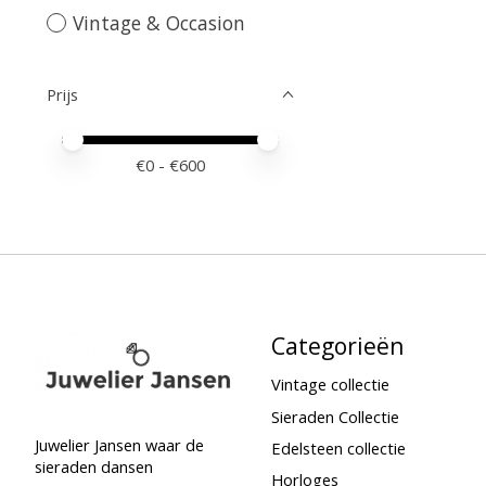
Vintage & Occasion
Prijs
Minimale prijswaarde
Price maximum value
€
0
- €
600
Categorieën
Vintage collectie
Sieraden Collectie
Juwelier Jansen waar de
Edelsteen collectie
sieraden dansen
Horloges