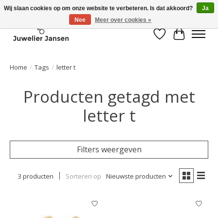
Wij slaan cookies op om onze website te verbeteren. Is dat akkoord?
Ja
Nee
Meer over cookies »
Verlanglijst
Winkelwa
Home
/
Tags
/
letter t
Producten getagd met
letter t
Filters weergeven
3 producten
Sorteren op
Nieuwste producten