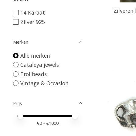
Zilveren
14 Karaat
Zilver 925
Merken
Alle merken
Cataleya jewels
Trollbeads
Vintage & Occasion
Prijs
Minimale prijswaarde
Price maximum value
€
0
- €
1000