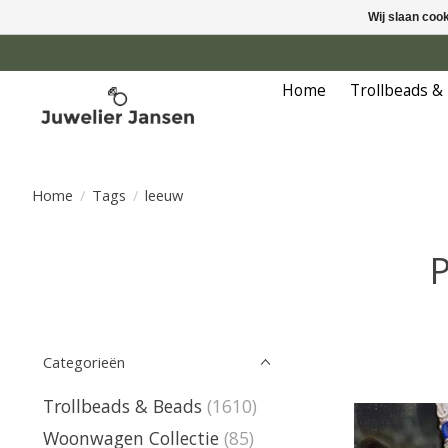
Wij slaan coo
Home
Trollbeads &
Home
/
Tags
/
leeuw
P
Categorieën
Trollbeads & Beads
(1610)
Woonwagen Collectie
(85)