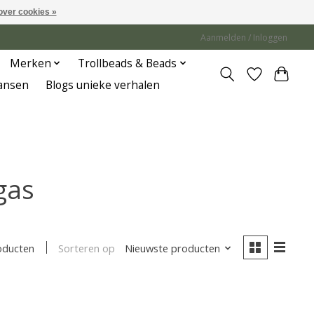
over cookies »
Aanmelden / Inloggen
Merken
Trollbeads & Beads
Jansen
Blogs unieke verhalen
gas
Sorteren op
Nieuwste producten
oducten