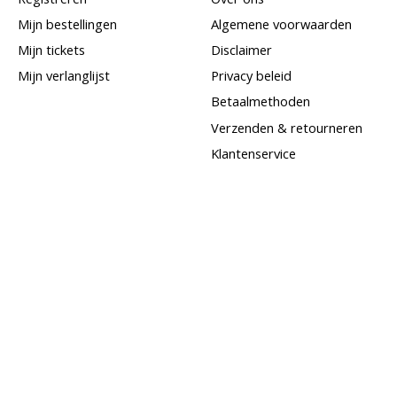
Mijn bestellingen
Algemene voorwaarden
Mijn tickets
Disclaimer
Mijn verlanglijst
Privacy beleid
Betaalmethoden
Verzenden & retourneren
Klantenservice
Sitemap
Goudinkoop
Goud per post verkopen
Sieraden bezichtigen bij
Juwelier Jansen