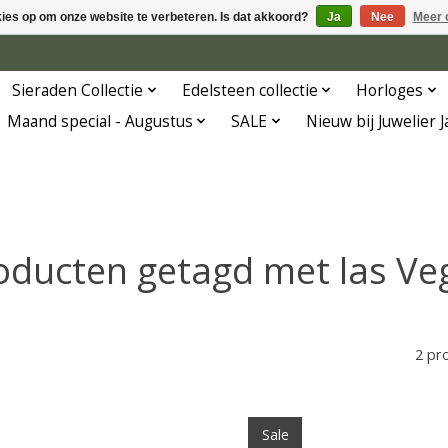
kies op om onze website te verbeteren. Is dat akkoord?
Ja
Nee
Meer 
Sieraden Collectie
Edelsteen collectie
Horloges
Maand special - Augustus
SALE
Nieuw bij Juwelier 
oducten getagd met las Ve
2 pr
Sale