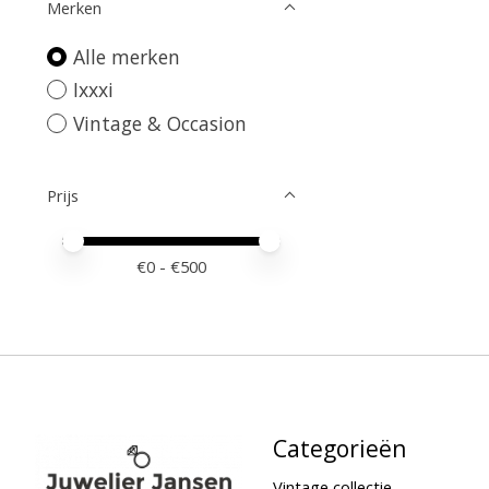
Merken
Alle merken
Ixxxi
Vintage & Occasion
Prijs
Minimale prijswaarde
Price maximum value
€
0
- €
500
Categorieën
Vintage collectie