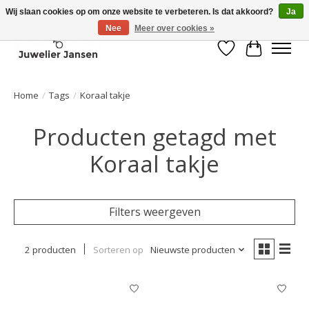
Wij slaan cookies op om onze website te verbeteren. Is dat akkoord?
Ja
Nee
Meer over cookies »
Verlanglijst
Winkelwa
Home
/
Tags
/
Koraal takje
Producten getagd met
Koraal takje
Filters weergeven
2 producten
Sorteren op
Nieuwste producten